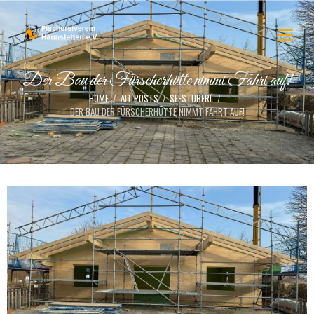
Der Bau der Fürscherhütte nimmt Fahrt auf!
HOME
ALL POSTS
SEESTÜBERL
DER BAU DER FÜRSCHERHÜTTE NIMMT FAHRT AUF!