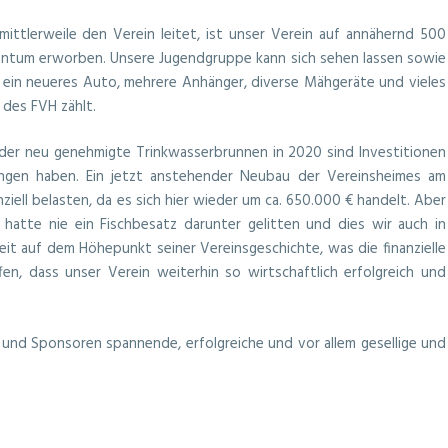
mittlerweile den Verein leitet, ist unser Verein auf annähernd 500
gentum erworben. Unsere Jugendgruppe kann sich sehen lassen sowie
lt, ein neueres Auto, mehrere Anhänger, diverse Mähgeräte und vieles
 des FVH zählt.
 der neu genehmigte Trinkwasserbrunnen in 2020 sind Investitionen
ungen haben. Ein jetzt anstehender Neubau der Vereinsheimes am
iell belasten, da es sich hier wieder um ca. 650.000 € handelt. Aber
 hatte nie ein Fischbesatz darunter gelitten und dies wir auch in
eit auf dem Höhepunkt seiner Vereinsgeschichte, was die finanzielle
fen, dass unser Verein weiterhin so wirtschaftlich erfolgreich und
n und Sponsoren spannende, erfolgreiche und vor allem gesellige und