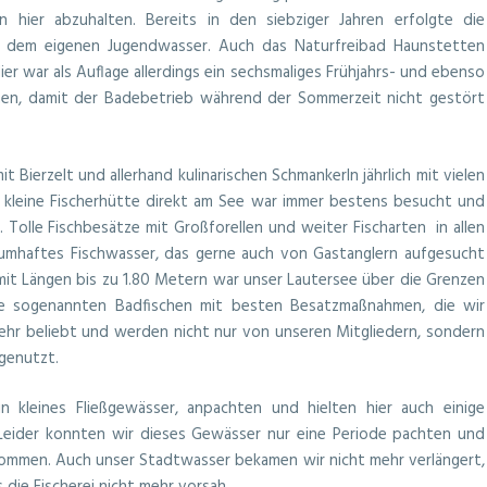
en hier abzuhalten. Bereits in den siebziger Jahren erfolgte die
t dem eigenen Jugendwasser. Auch das Naturfreibad Haunstetten
r war als Auflage allerdings ein sechsmaliges Frühjahrs- und ebenso
ehen, damit der Badebetrieb während der Sommerzeit nicht gestört
t Bierzelt und allerhand kulinarischen Schmankerln jährlich mit vielen
 kleine Fischerhütte direkt am See war immer bestens besucht und
g. Tolle Fischbesätze mit Großforellen und weiter Fischarten in allen
aumhaftes Fischwasser, das gerne auch von Gastanglern aufgesucht
mit Längen bis zu 1.80 Metern war unser Lautersee über die Grenzen
re sogenannten Badfischen mit besten Besatzmaßnahmen, die wir
sehr beliebt und werden nicht nur von unseren Mitgliedern, sondern
 genutzt.
 kleines Fließgewässer, anpachten und hielten hier auch einige
 Leider konnten wir dieses Gewässer nur eine Periode pachten und
kommen. Auch unser Stadtwasser bekamen wir nicht mehr verlängert,