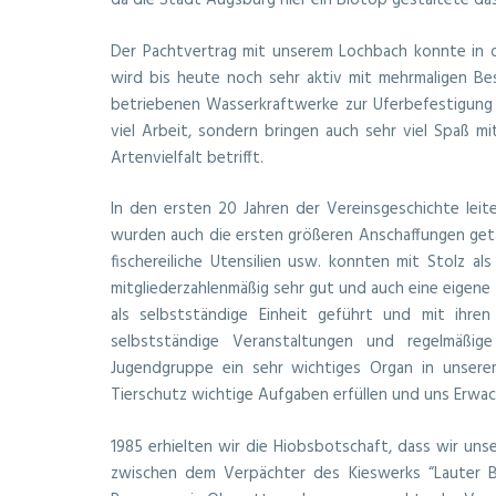
da die Stadt Augsburg hier ein Biotop gestaltete das
Der Pachtvertrag mit unserem Lochbach konnte in d
wird bis heute noch sehr aktiv mit mehrmaligen Be
betriebenen Wasserkraftwerke zur Uferbefestigung
viel Arbeit, sondern bringen auch sehr viel Spaß 
Artenvielfalt betrifft.
In den ersten 20 Jahren der Vereinsgeschichte leit
wurden auch die ersten größeren Anschaffungen getäti
fischereiliche Utensilien usw. konnten mit Stolz a
mitgliederzahlenmäßig sehr gut und auch eine eige
als selbstständige Einheit geführt und mit ihr
selbstständige Veranstaltungen und regelmäßig
Jugendgruppe ein sehr wichtiges Organ in unser
Tierschutz wichtige Aufgaben erfüllen und uns Erwa
1985 erhielten wir die Hiobsbotschaft, dass wir uns
zwischen dem Verpächter des Kieswerks “Lauter B