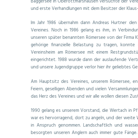
Baggersee in Oberottmarshausen versuchte der Verei
und erste Verhandlungen mit dem Besitzer der Kla
Im Jahr 1986 übernahm dann Andreas Hurtner den 
Vereines. Noch in 1986 gelang es ihm, in Verbin
unseren später benannten Römersee von der Firma KL
gehörige finanzielle Belastung zu tragen, konnt
Vereinsheim am Römersee mit einem Restgrundst
eingerichtet.
1988 wurde dann der auslaufende Vert
und unsere Jugendgruppe verlor hier ihr geliebtes G
Am Hauptsitz des Vereines, unserem Römersee, entw
Feiern, geselligen Abenden und vielen Versammlungen
das Herz des Vereines und wir alle wollen diesen Zus
1990 gelang es unserem Vorstand, die Wertach in Pfo
war es hervorragend, dort zu angeln, und der weit
in Anspruch genommen. Landschaftlich und wasse
besorgten unseren Anglern auch immer gute Fänge. 