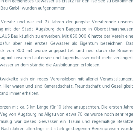
n ein geeignetes Gewässer als Ersatz für den Ilse See zu bekommen
us-Bau GmbH wurden aufgenommen.
Vorsitz und war mit 27 Jahren der jüngste Vorsitzende unseres
dung mit der Stadt Augsburg den Baggersee in Oberottmarshausen
AUS Bau käuflich zu erwerben. Mit 850.000 € hatte der Verein eine
e dafür aber sein erstes Gewässer als Eigentum bezeichnen. Das
ück von 800 m3 wurde angepachtet und neu durch die Brauerei
rag mit unserem Lautersee und Jugendwasser nicht mehr verlängert
ewässer an dem ständig die Ausbildungen erfolgten.
ickelte sich ein reges Vereinsleben mit allerlei Veranstaltungen,
. Hier waren und sind Kameradschaft, Freundschaft und Geselligkeit
tand immer erhalten.
rzen mit ca. 5 km Länge für 10 Jahre anzupachten. Die ersten Jahre
e Weg von Augsburg ins Allgäu von etwa 70 km wurde noch sehr rege
rmäßig war dieses Gewässer ein Traum und regelmäßige Besätze
Nach Jahren allerdings mit stark gestiegenen Benzinpreisen wurde