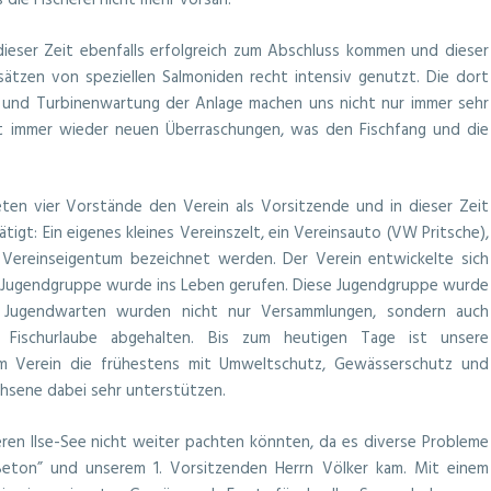
 die Fischerei nicht mehr vorsah.
ieser Zeit ebenfalls erfolgreich zum Abschluss kommen und dieser
sätzen von speziellen Salmoniden recht intensiv genutzt. Die dort
 und Turbinenwartung der Anlage machen uns nicht nur immer sehr
mit immer wieder neuen Überraschungen, was den Fischfang und die
eten vier Vorstände den Verein als Vorsitzende und in dieser Zeit
gt: Ein eigenes kleines Vereinszelt, ein Vereinsauto (VW Pritsche),
ls Vereinseigentum bezeichnet werden. Der Verein entwickelte sich
ne Jugendgruppe wurde ins Leben gerufen. Diese Jugendgruppe wurde
en Jugendwarten wurden nicht nur Versammlungen, sondern auch
e Fischurlaube abgehalten. Bis zum heutigen Tage ist unsere
em Verein die frühestens mit Umweltschutz, Gewässerschutz und
chsene dabei sehr unterstützen.
eren Ilse-See nicht weiter pachten könnten, da es diverse Probleme
eton” und unserem 1. Vorsitzenden Herrn Völker kam. Mit einem