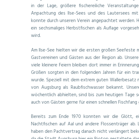
in der Lage, größere fischereiliche Veranstaltung
Anpachtung des Ilse-Sees und des Lautersees mi
konnte durch unseren Verein angepachtet werden. Hie
ein sechsmaliges Herbstfischen als Auflage vorges
wird.
Am IIse-See hielten wir die ersten großen Seefeste mi
Gastvereinen und Gästen aus der Region ab. Unsere
viele kleinere Feiern bleiben dort immer in Erinnerun
Größen sorgten in den folgenden Jahren für ein tr
wurde. Speziell mit dem extrem guten Wallerbesatz 
von Augsburg als Raubfischwasser bekannt. Unse
wöchentlich abhielten, sind bis zum heutigen Tage 
auch von Gästen gerne für einen schnellen Fischfang
Bereits zum Ende 1970 konnten wir die Glött, ein
Nachtfischen auf Aal und andere Flossenträger ab.
haben den Pachtvertrag danach nicht verlängert be