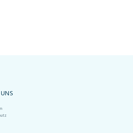
 UNS
um
hutz