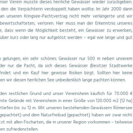
er Verein musste dieses herrliche Gewässer wieder zurückgeben.
s, den die Verpächterin verdoppelt haben wollte. Im Jahr 2000 dann
an unseren Kringsee-Pachtvertrag nicht mehr verlängerte und wir
bewirtschafteten, verloren. Hier muss man der Erkenntnis unseres
e, dass wenn die Möglichkeit besteht, ein Gewässer zu erwerben,
über kurz oder lang nur aufgelöst werden – egal wie lange und gut
n gelungen, ein sehr schönes Gewässer nur 500 m neben unserem
der nur die Pacht, da sich dieses Gewässer (Besitzer Stadtwerke
ndet und ein Kauf hier gewisse Risiken birgt. Sollten hier keine
n wir diesen herrlichen See unbedenklich lange pachten können.
 den restlichen Grund und unser Vereinsheim käuflich für 70.000 €
mte Gelände mit Vereinsheim in einer Größe von 120.000 m2 (12 ha)
ertiefen bis zu 12 m. Mit unseren bestehenden Gewässern Römersee
(gepachtet) und dem Naturfreibad (gepachtet) haben wir zwar nicht
zt mit allen Fischarten, die in unserer Region vorkommen – teilweise
men zufriedenstellen.