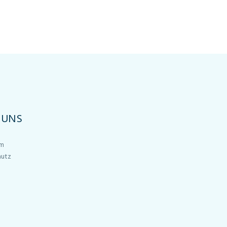
 UNS
um
hutz