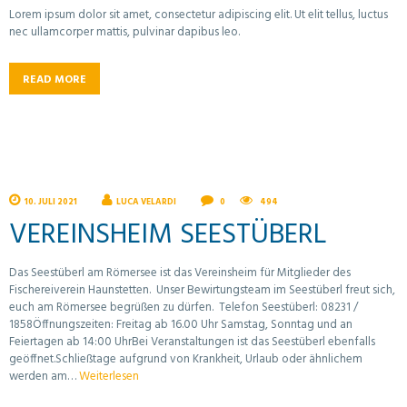
Lorem ipsum dolor sit amet, consectetur adipiscing elit. Ut elit tellus, luctus
nec ullamcorper mattis, pulvinar dapibus leo.
READ MORE
10. JULI 2021
LUCA VELARDI
0
494
VEREINSHEIM SEESTÜBERL
Das Seestüberl am Römersee ist das Vereinsheim für Mitglieder des
Fischereiverein Haunstetten. Unser Bewirtungsteam im Seestüberl freut sich,
euch am Römersee begrüßen zu dürfen. Telefon Seestüberl: 08231 /
1858Öffnungszeiten: Freitag ab 16.00 Uhr Samstag, Sonntag und an
Feiertagen ab 14:00 UhrBei Veranstaltungen ist das Seestüberl ebenfalls
geöffnet.Schließtage aufgrund von Krankheit, Urlaub oder ähnlichem
werden am…
Weiterlesen