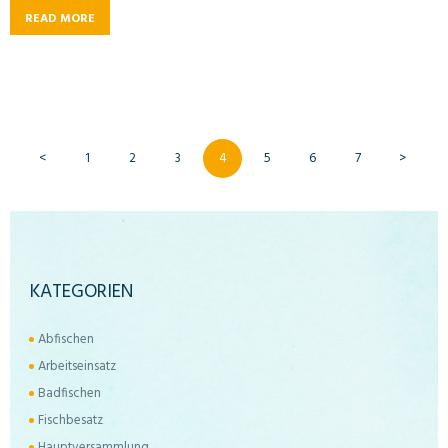
READ MORE
SEITENNUMMERIERUNG
<
PAGE
1
PAGE
2
PAGE
3
PAGE
4
PAGE
5
PAGE
6
PAGE
7
>
DER
BEITRÄGE
KATEGORIEN
Abfischen
Arbeitseinsatz
Badfischen
Fischbesatz
Hauptversammlung