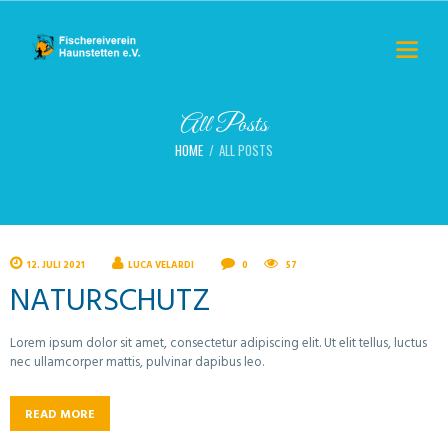
All Posts
HOME
ALL POSTS
12. JULI 2021
LUCA VELARDI
0
57
NATURSCHUTZ
Lorem ipsum dolor sit amet, consectetur adipiscing elit. Ut elit tellus, luctus
nec ullamcorper mattis, pulvinar dapibus leo.
READ MORE