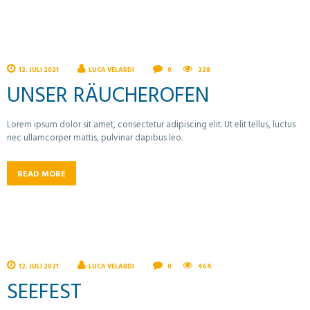
12. JULI 2021
LUCA VELARDI
0
228
UNSER RÄUCHEROFEN
Lorem ipsum dolor sit amet, consectetur adipiscing elit. Ut elit tellus, luctus
nec ullamcorper mattis, pulvinar dapibus leo.
READ MORE
12. JULI 2021
LUCA VELARDI
0
464
SEEFEST