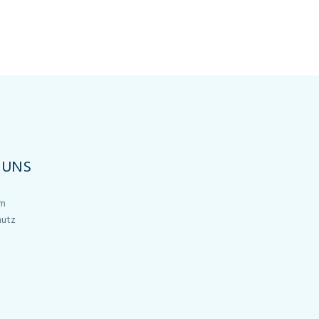
 UNS
um
hutz